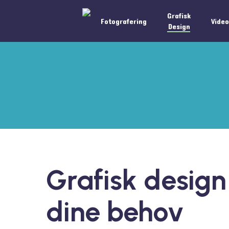
Skip
Grafisk
Fotografering
Vide
to
Design
main
content
Grafisk design 
dine behov