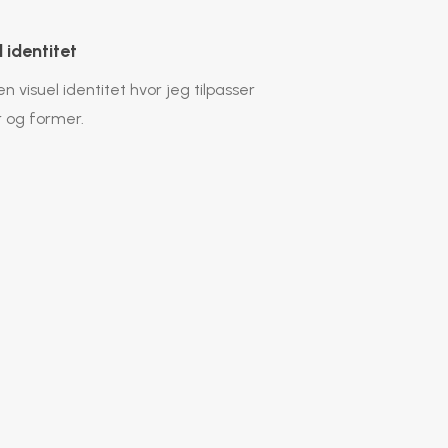
 identitet
n visuel identitet hvor jeg tilpasser
r og former.
 og magasiner
oldere, pjecer, årsrapporter eller
 jeg også en bred erfaring med.