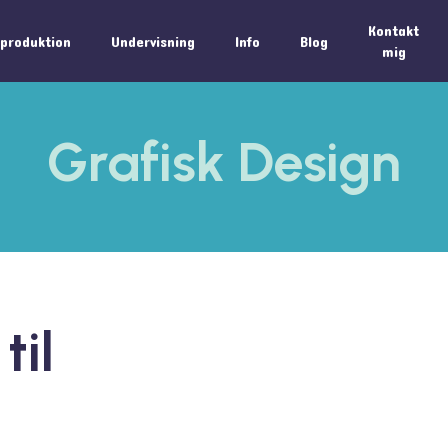
Kontakt
oproduktion
Undervisning
Info
Blog
mig
Grafisk Design
til