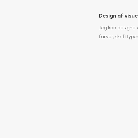
Design af visuel
isere dit
Jeg kan designe e
farver, skrifttype
Dokumenter
are og flotte
Opsætning af f
magasiner har