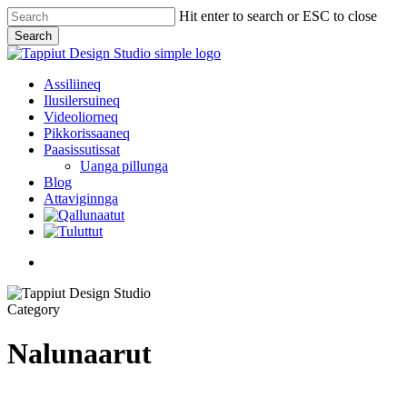
Skip
Hit enter to search or ESC to close
to
Search
main
Close
content
Search
Menu
Assiliineq
Ilusilersuineq
Videoliorneq
Pikkorissaaneq
Paasissutissat
Uanga pillunga
Blog
Attaviginnga
facebook
instagram
Category
Nalunaarut