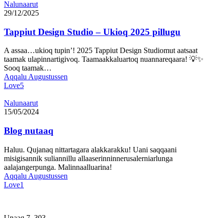
Tappiut
Nalunaarut
Design
29/12/2025
Studio
–
Tappiut Design Studio – Ukioq 2025 pillugu
Ukioq
2025
A assaa…ukioq tupin’! 2025 Tappiut Design Studiomut aatsaat
pillugu
taamak ulapinnartigivoq. Taamaakkaluartoq nuannareqaara! 💡✨
Sooq taamak…
Aqqalu Augustussen
Love
5
Blog
Nalunaarut
nutaaq
15/05/2024
Blog nutaaq
Haluu. Qujanaq nittartagara alakkarakku! Uani saqqaani
misigisannik suliannillu allaaserinninnerusalerniarlunga
aalajangerpunga. Malinnaalluarina!
Aqqalu Augustussen
Love
1
Unaaq 7, 303