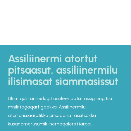
Assiliinermi atortut
pitsaasut, assiliinermilu
ilisimasat siammasissut
Ukiut qulit sinnerlugit assileeriaatsit assigiinngitsut
misilittagaqarfigaakka. Assiliinermilu
atortorissaarutikka pitsaaqisut assilisakka
kusanarnerusumik inerneqalersittarpai.